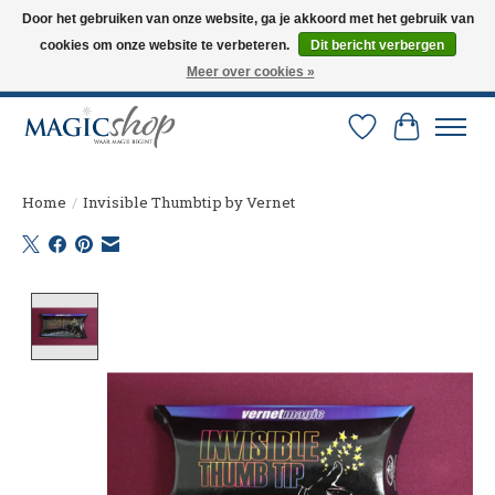
Door het gebruiken van onze website, ga je akkoord met het gebruik van
cookies om onze website te verbeteren.
Dit bericht verbergen
Altijd de nieuwste trucs op voorraad. Snelle verzending via PostNL en DHL.
Langskomen in onze winkel? Bel of mail om een afspraak te maken. 0251-
Meer over cookies »
237284
Verlanglijst
Winkelw
Home
/
Invisible Thumbtip by Vernet
Product image slideshow Items