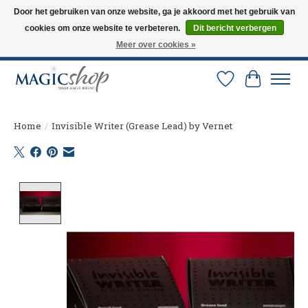
Door het gebruiken van onze website, ga je akkoord met het gebruik van
cookies om onze website te verbeteren.
Dit bericht verbergen
Altijd de nieuwste trucs op voorraad. Snelle verzending via PostNL en DHL.
Langskomen in onze winkel? Bel of mail om een afspraak te maken. 0251-
Meer over cookies »
237284
Verlanglijst
Winkelw
Home
/
Invisible Writer (Grease Lead) by Vernet
Product image slideshow Items