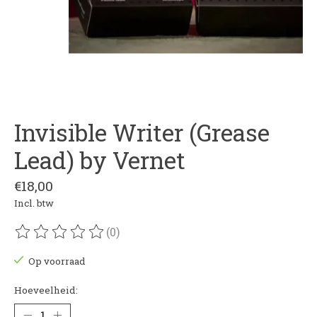
Invisible Writer (Grease
Lead) by Vernet
€18,00
Incl. btw
(0)
De beoordeling van dit product is
0
van de 5
Op voorraad
Hoeveelheid: