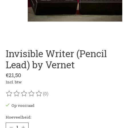
Invisible Writer (Pencil
Lead) by Vernet
€21,50
Incl. btw
(0)
De beoordeling van dit product is
0
van de 5
Op voorraad
Hoeveelheid: