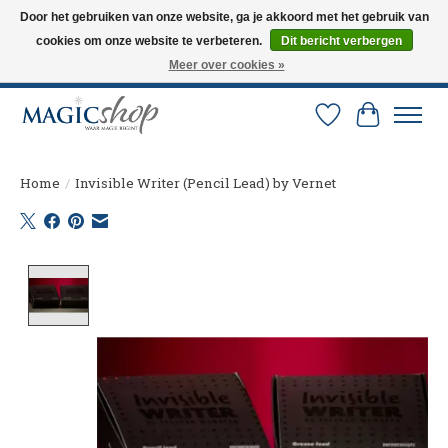
Door het gebruiken van onze website, ga je akkoord met het gebruik van
cookies om onze website te verbeteren.
Dit bericht verbergen
Altijd de nieuwste trucs op voorraad. Snelle verzending via PostNL en DHL.
Langskomen in onze winkel? Bel of mail om een afspraak te maken. 0251-
Meer over cookies »
237284
Verlanglijst
Winkelw
Home
/
Invisible Writer (Pencil Lead) by Vernet
Product image slideshow Items