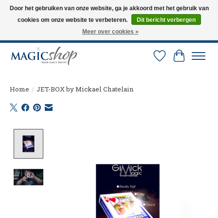
Door het gebruiken van onze website, ga je akkoord met het gebruik van
cookies om onze website te verbeteren.
Dit bericht verbergen
Altijd de nieuwste trucs op voorraad. Snelle verzending via PostNL en DHL.
Langskomen in onze winkel? Bel of mail om een afspraak te maken. 0251-
Meer over cookies »
237284
Verlanglijst
Winkelw
Home
/
JET-BOX by Mickael Chatelain
Product image slideshow Items