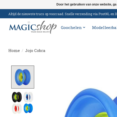
Door het gebruiken van onze website, ga
Altijd de nieuwste trucs op voorraad. Snelle verzending via PostNL e
Goochelen
Modelleerba
Home
/
Jojo Cobra
Product image slideshow Items