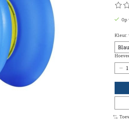
De be
Op 
Kleur:
Hoevee
Toev