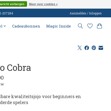
bericht verbergen
Meer over cookies »
51-237284
Aanmelden / Inloggen
el
Cadeaubonnen
Magic Inside
jo Cobra
00
btw
lbare kwaliteitsjojo voor beginners en
derde spelers