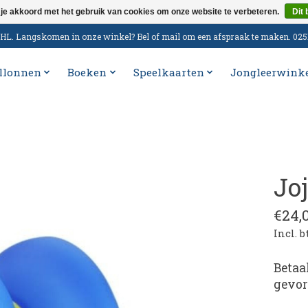
 je akkoord met het gebruik van cookies om onze website te verbeteren.
Dit 
n DHL. Langskomen in onze winkel? Bel of mail om een afspraak te maken. 02
llonnen
Boeken
Speelkaarten
Jongleerwink
Jo
€24,
Incl. 
Betaa
gevor