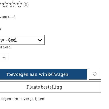
(0)
oordeling van dit product is
0
van de 5
voorraad
*
lheid:
Toevoegen aan winkelwagen
Plaats bestelling
oegen om te vergelijken