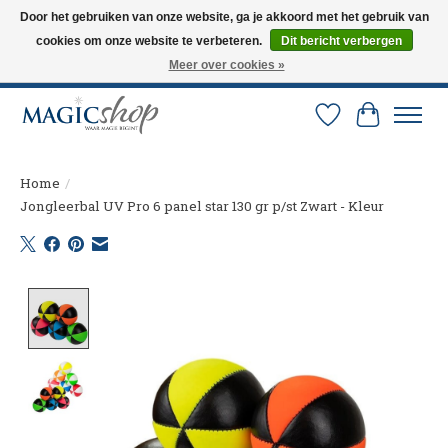
Door het gebruiken van onze website, ga je akkoord met het gebruik van
cookies om onze website te verbeteren.
Dit bericht verbergen
Altijd de nieuwste trucs op voorraad. Snelle verzending via PostNL en DHL.
Langskomen in onze winkel? Bel of mail om een afspraak te maken. 0251-
Meer over cookies »
237284
Verlanglijst
Winkelw
Home
/
Jongleerbal UV Pro 6 panel star 130 gr p/st Zwart - Kleur
Product image slideshow Items