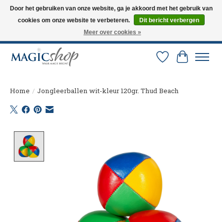
Door het gebruiken van onze website, ga je akkoord met het gebruik van
cookies om onze website te verbeteren.
Dit bericht verbergen
Altijd de nieuwste trucs op voorraad. Snelle verzending via PostNL en DHL.
Langskomen in onze winkel? Bel of mail om een afspraak te maken. 0251-
Meer over cookies »
237284
Verlanglijst
Winkelw
Home
/
Jongleerballen wit-kleur 120gr. Thud Beach
Product image slideshow Items