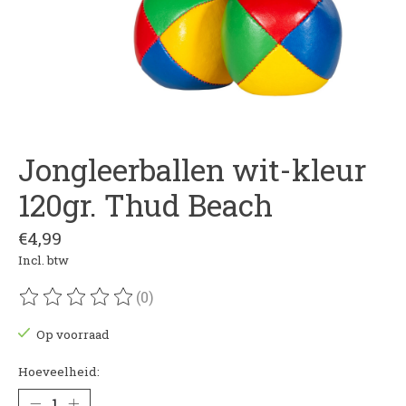
Jongleerballen wit-kleur
120gr. Thud Beach
€4,99
Incl. btw
(0)
De beoordeling van dit product is
0
van de 5
Op voorraad
Hoeveelheid: