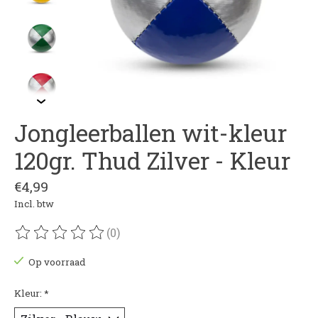
Jongleerballen wit-kleur
120gr. Thud Zilver - Kleur
€4,99
Incl. btw
(0)
De beoordeling van dit product is
0
van de 5
Op voorraad
Kleur:
*