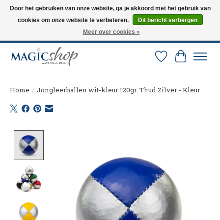
Door het gebruiken van onze website, ga je akkoord met het gebruik van
cookies om onze website te verbeteren.
Dit bericht verbergen
Altijd de nieuwste trucs op voorraad. Snelle verzending via PostNL en DHL.
Langskomen in onze winkel? Bel of mail om een afspraak te maken. 0251-
Meer over cookies »
237284
Verlanglijst
Winkelw
Home
/
Jongleerballen wit-kleur 120gr. Thud Zilver - Kleur
Product image slideshow Items