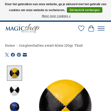
Door het gebruiken van onze website, ga je akkoord met het gebruik van
cookies om onze website te verbeteren.
Dit bericht verbergen
Altijd de nieuwste trucs op voorraad. Snelle verzending via PostNL en DHL.
Langskomen in onze winkel? Bel of mail om een afspraak te maken. 0251-
Meer over cookies »
237284
Verlanglijst
Winkelw
Home
/
Jongleerballen zwart-kleur 120gr. Thud
Product image slideshow Items