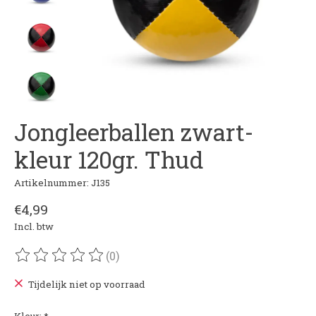
Jongleerballen zwart-
kleur 120gr. Thud
Artikelnummer: J135
€4,99
Incl. btw
(0)
De beoordeling van dit product is
0
van de 5
Tijdelijk niet op voorraad
Kleur:
*