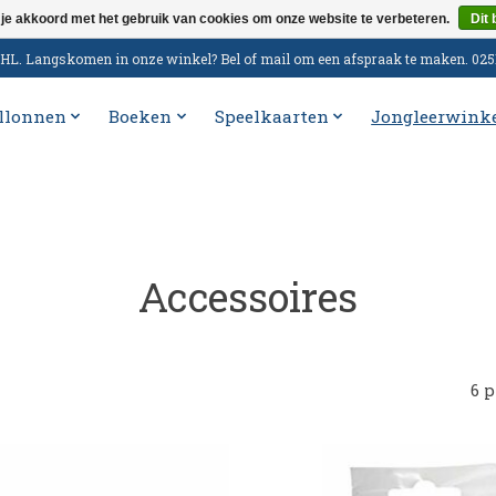
 je akkoord met het gebruik van cookies om onze website te verbeteren.
Dit 
n DHL. Langskomen in onze winkel? Bel of mail om een afspraak te maken. 02
llonnen
Boeken
Speelkaarten
Jongleerwink
Accessoires
6 