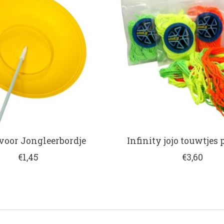
 voor Jongleerbordje
Infinity jojo touwtjes 
€1,45
€3,60