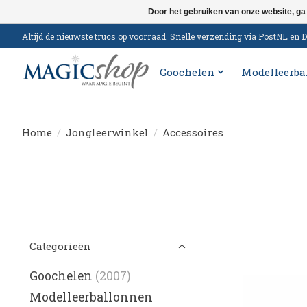
Door het gebruiken van onze website, ga
Altijd de nieuwste trucs op voorraad. Snelle verzending via PostNL e
Goochelen
Modelleerba
Home
/
Jongleerwinkel
/
Accessoires
Categorieën
Goochelen
(2007)
Modelleerballonnen