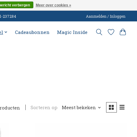
bericht verbergen
Meer over cookies »
51-237284
Aanmelden / Inloggen
el
Cadeaubonnen
Magic Inside
Sorteren op
Meest bekeken
producten