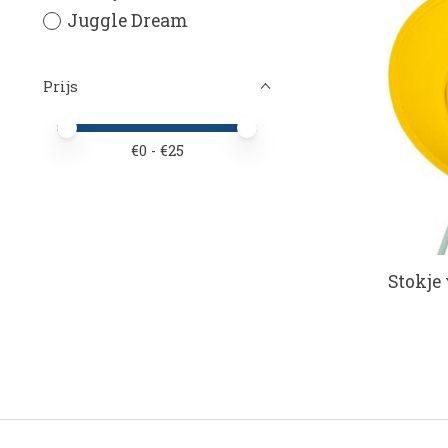
Juggle Dream
Prijs
Minimale prijswaarde
Price maximum value
€
0
- €
25
Stokje