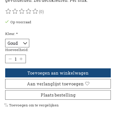
gevorderden. Zes decokleuren. Per stuk.
(0)
De beoordeling van dit product is
0
van de 5
Op voorraad
Kleur:
*
Hoeveelheid:
Toevoegen aan winkelwagen
Aan verlanglijst toevoegen
Plaats bestelling
Toevoegen om te vergelijken