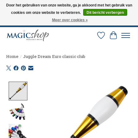
Door het gebruiken van onze website, ga je akkoord met het gebruik van
cookies om onze website te verbeteren.
Dit bericht verbergen
Altijd de nieuwste trucs op voorraad. Snelle verzending via PostNL en DHL.
Langskomen in onze winkel? Bel of mail om een afspraak te maken. 0251-
Meer over cookies »
237284
Verlanglijst
Winkelw
Home
/
Juggle Dream Euro classic club
Product image slideshow Items