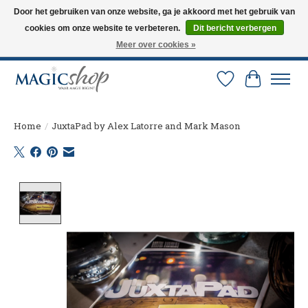
Door het gebruiken van onze website, ga je akkoord met het gebruik van
cookies om onze website te verbeteren.
Dit bericht verbergen
Altijd de nieuwste trucs op voorraad. Snelle verzending via PostNL en DHL.
Langskomen in onze winkel? Bel of mail om een afspraak te maken. 0251-
Meer over cookies »
237284
Verlanglijst
Winkelw
Home
/
JuxtaPad by Alex Latorre and Mark Mason
Product image slideshow Items