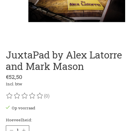
JuxtaPad by Alex Latorre
and Mark Mason
€52,50
Incl. btw
(0)
De beoordeling van dit product is
0
van de 5
Op voorraad
Hoeveelheid: