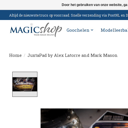
Door het gebruiken van onze website, ga
Altijd de nieuwste trucs op voorraad. Snelle verzending via PostNL e
Goochelen
Modelleerba
Home
/
JuxtaPad by Alex Latorre and Mark Mason
Product image slideshow Items