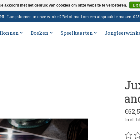
 je akkoord met het gebruik van cookies om onze website te verbeteren.
Dit 
n DHL. Langskomen in onze winkel? Bel of mail om een afspraak te maken. 02
llonnen
Boeken
Speelkaarten
Jongleerwink
Ju
an
€52,
Incl. 
De be