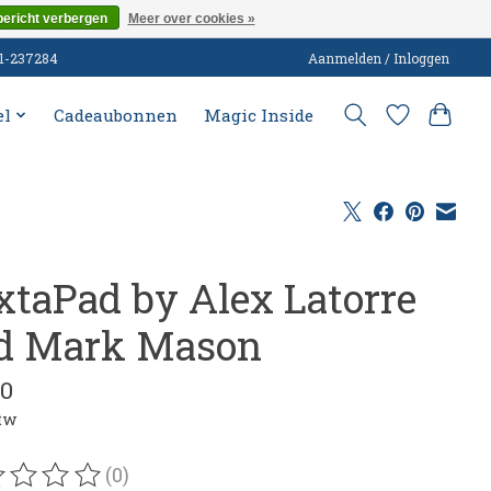
bericht verbergen
Meer over cookies »
51-237284
Aanmelden / Inloggen
el
Cadeaubonnen
Magic Inside
xtaPad by Alex Latorre
d Mark Mason
50
btw
(0)
oordeling van dit product is
0
van de 5