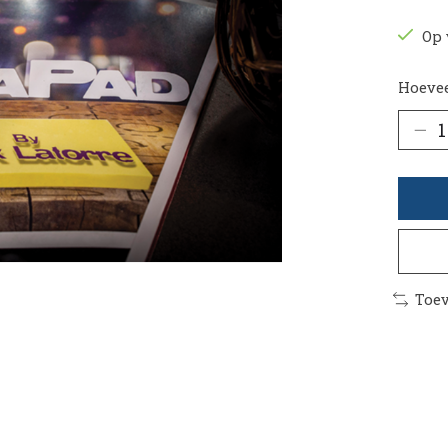
Op 
Hoevee
Toev