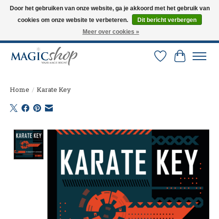
Door het gebruiken van onze website, ga je akkoord met het gebruik van
cookies om onze website te verbeteren.
Dit bericht verbergen
Altijd de nieuwste trucs op voorraad. Snelle verzending via PostNL en DHL.
Langskomen in onze winkel? Bel of mail om een afspraak te maken. 0251-
Meer over cookies »
237284
Verlanglijst
Winkelw
Home
/
Karate Key
Product image slideshow Items