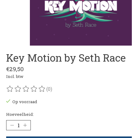
Key Motion by Seth Race
€29,50
Incl. btw
(0)
De beoordeling van dit product is
0
van de 5
Op voorraad
Hoeveelheid: