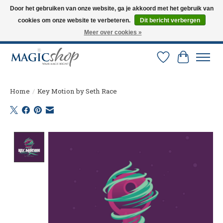
Door het gebruiken van onze website, ga je akkoord met het gebruik van
cookies om onze website te verbeteren.
Dit bericht verbergen
Altijd de nieuwste trucs op voorraad. Snelle verzending via PostNL en DHL.
Langskomen in onze winkel? Bel of mail om een afspraak te maken. 0251-
Meer over cookies »
237284
Verlanglijst
Winkelw
Home
/
Key Motion by Seth Race
Product image slideshow Items