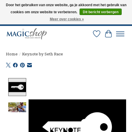
Door het gebruiken van onze website, ga je akkoord met het gebruik van
cookies om onze website te verbeteren.
Dit bericht verbergen
Altijd de nieuwste trucs op voorraad. Snelle verzending via PostNL en DHL.
Langskomen in onze winkel? Bel of mail om een afspraak te maken. 0251-
Meer over cookies »
237284
Verlanglijst
Winkelw
Home
/
Keynote by Seth Race
Product image slideshow Items