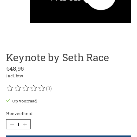
Keynote by Seth Race
€48,95
Incl. btw
(0)
De beoordeling van dit product is
0
van de 5
Op voorraad
Hoeveelheid: