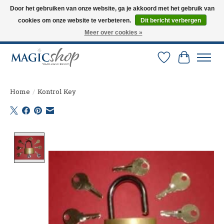
Door het gebruiken van onze website, ga je akkoord met het gebruik van
cookies om onze website te verbeteren.
Dit bericht verbergen
Altijd de nieuwste trucs op voorraad. Snelle verzending via PostNL en DHL.
Langskomen in onze winkel? Bel of mail om een afspraak te maken. 0251-
Meer over cookies »
237284
Verlanglijst
Winkelw
Home
/
Kontrol Key
Product image slideshow Items