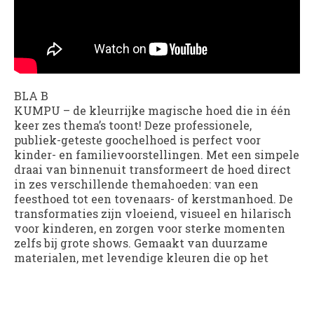
BLA B
KUMPU – de kleurrijke magische hoed die in één
keer zes thema’s toont! Deze professionele,
publiek-geteste goochelhoed is perfect voor
kinder- en familievoorstellingen. Met een simpele
draai van binnenuit transformeert de hoed direct
in zes verschillende themahoeden: van een
feesthoed tot een tovenaars- of kerstmanhoed. De
transformaties zijn vloeiend, visueel en hilarisch
voor kinderen, en zorgen voor sterke momenten
zelfs bij grote shows. Gemaakt van duurzame
materialen, met levendige kleuren die op het
podium opvallen. Inclusief zijden hoed en online
instructievideo. KUMPU is niet zomaar een hoed –
het is een visuele kostuumverandering, een