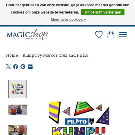
Door het gebruiken van onze website, ga je akkoord met het gebruik van
cookies om onze website te verbeteren.
Dit bericht verbergen
Altijd de nieuwste trucs op voorraad. Snelle verzending via PostNL en DHL.
Langskomen in onze winkel? Bel of mail om een afspraak te maken. 0251-
Meer over cookies »
237284
Verlanglijst
Winkelw
Home
/
Kumpu by Marcos Cruz and Pilato
Product image slideshow Items