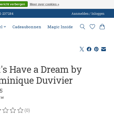
bericht verbergen
Meer over cookies »
51-237284
Aanmelden / Inloggen
el
Cadeaubonnen
Magic Inside
t's Have a Dream by
minique Duvivier
5
btw
(0)
oordeling van dit product is
0
van de 5