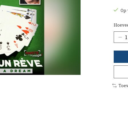
Op 
Hoevee
Toev