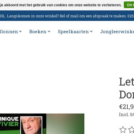
 je akkoord met het gebruik van cookies om onze website te verbeteren.
Dit 
n DHL. Langskomen in onze winkel? Bel of mail om een afspraak te maken. 02
llonnen
Boeken
Speelkaarten
Jongleerwink
Le
Do
€21,9
Incl. 
De be