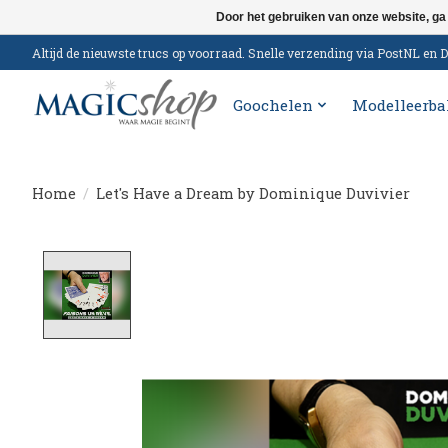
Door het gebruiken van onze website, ga
Altijd de nieuwste trucs op voorraad. Snelle verzending via PostNL e
Goochelen
Modelleerba
Home
/
Let's Have a Dream by Dominique Duvivier
Product image slideshow Items