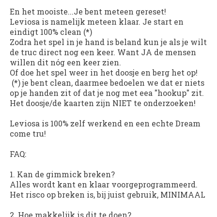
En het mooiste...Je bent meteen gereset!
Leviosa is namelijk meteen klaar. Je start en
eindigt 100% clean (*)
Zodra het spel in je hand is beland kun je als je wilt
de truc direct nog een keer. Want JA de mensen
willen dit nóg een keer zien.
Of doe het spel weer in het doosje en berg het op!
(*) je bent clean, daarmee bedoelen we dat er niets
op je handen zit of dat je nog met eea "hookup" zit.
Het doosje/de kaarten zijn NIET te onderzoeken!
Leviosa
is 100% zelf werkend en een echte Dream
come tru!
FAQ
:
1.
Kan de gimmick breken?
Alles wordt kant en klaar voorgeprogrammeerd.
Het risco op breken is, bij juist gebruik, MINIMAAL
2.
Hoe makkelijk is dit te doen?