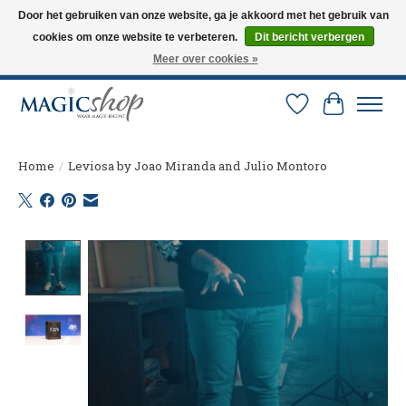
Door het gebruiken van onze website, ga je akkoord met het gebruik van
cookies om onze website te verbeteren.
Dit bericht verbergen
Altijd de nieuwste trucs op voorraad. Snelle verzending via PostNL en DHL.
Langskomen in onze winkel? Bel of mail om een afspraak te maken. 0251-
Meer over cookies »
237284
Verlanglijst
Winkelw
Home
/
Leviosa by Joao Miranda and Julio Montoro
Product image slideshow Items