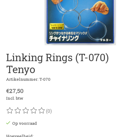
Linking Rings (T-070)
Tenyo
Artikelnummer: T-070
€27,50
Incl. btw
(0)
De beoordeling van dit product is
0
van de 5
Op voorraad
Hoeveelheid: