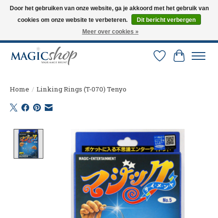
Door het gebruiken van onze website, ga je akkoord met het gebruik van
cookies om onze website te verbeteren.
Dit bericht verbergen
Altijd de nieuwste trucs op voorraad. Snelle verzending via PostNL en DHL.
Langskomen in onze winkel? Bel of mail om een afspraak te maken. 0251-
Meer over cookies »
237284
Verlanglijst
Winkelw
Home
/
Linking Rings (T-070) Tenyo
Product image slideshow Items