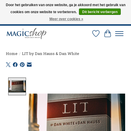
Door het gebruiken van onze website, ga je akkoord met het gebruik van
cookies om onze website te verbeteren.
Dit bericht verbergen
Altijd de nieuwste trucs op voorraad. Snelle verzending via PostNL en DHL.
Langskomen in onze winkel? Bel of mail om een afspraak te maken. 0251-
Meer over cookies »
237284
Verlanglijst
Winkelw
Home
/
LIT by Dan Hauss & Dan White
Product image slideshow Items