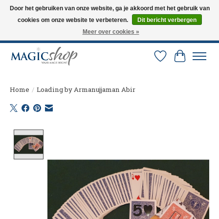
Door het gebruiken van onze website, ga je akkoord met het gebruik van
cookies om onze website te verbeteren.
Dit bericht verbergen
Altijd de nieuwste trucs op voorraad. Snelle verzending via PostNL en DHL.
Langskomen in onze winkel? Bel of mail om een afspraak te maken. 0251-
Meer over cookies »
237284
Verlanglijst
Winkelw
Home
/
Loading by Armanujjaman Abir
Product image slideshow Items