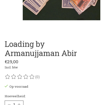
Loading by
Armanujjaman Abir
€29,00
Incl. btw
(0)
De beoordeling van dit product is
0
van de 5
Op voorraad
Hoeveelheid: