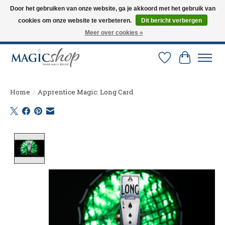
Door het gebruiken van onze website, ga je akkoord met het gebruik van
cookies om onze website te verbeteren.
Dit bericht verbergen
Altijd de nieuwste trucs op voorraad. Snelle verzending via PostNL en DHL.
Langskomen in onze winkel? Bel of mail om een afspraak te maken. 0251-
Meer over cookies »
237284
Verlanglijst
Winkelw
Home
/
Apprentice Magic: Long Card
Product image slideshow Items