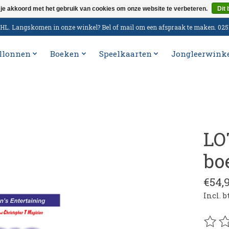
 je akkoord met het gebruik van cookies om onze website te verbeteren.
Dit 
n DHL. Langskomen in onze winkel? Bel of mail om een afspraak te maken. 02
llonnen
Boeken
Speelkaarten
Jongleerwink
LO
bo
€54,
Incl. 
De be