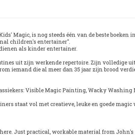
Kids' Magic
, is nog steeds één van de beste boeken i
ional children's entertainer"
.
dienen als kinder entertainer.
ines uit zijn werkende repertoire. Zijn volledige uit
arom iemand die al meer dan 35 jaar zijn brood verdi
assiekers:
Visible Magic Painting
,
Wacky Washing 
ainers staat vol met creatieve, leuke en goede mag
s here. Just practical, workable material from John's