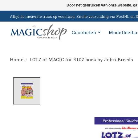
Door het gebruiken van onze website, ga
Altijd de nieuwste trucs op voorraad. Snelle verzending via PostNL e
Goochelen
Modelleerba
Home
/
LOTZ of MAGIC for KIDZ boek by John Breeds
Product image slideshow Items