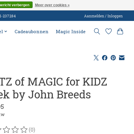
bericht verbergen
Meer over cookies »
51-237284
Aanmelden / Inloggen
el
Cadeaubonnen
Magic Inside
TZ of MAGIC for KIDZ
ek by John Breeds
95
btw
(0)
oordeling van dit product is
0
van de 5