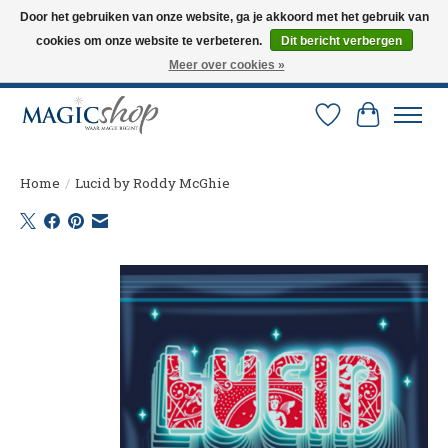
Door het gebruiken van onze website, ga je akkoord met het gebruik van
cookies om onze website te verbeteren.
Dit bericht verbergen
Altijd de nieuwste trucs op voorraad. Snelle verzending via PostNL en DHL.
Langskomen in onze winkel? Bel of mail om een afspraak te maken. 0251-
Meer over cookies »
237284
Verlanglijst
Winkelw
Home
/
Lucid by Roddy McGhie
Product image slideshow Items