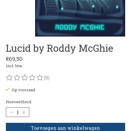
Lucid by Roddy McGhie
€69,50
Incl. btw
(0)
De beoordeling van dit product is
0
van de 5
Op voorraad
Hoeveelheid:
Toevoegen aan winkelwagen