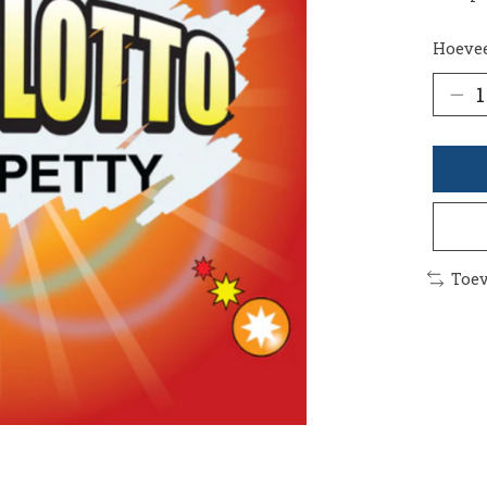
Hoevee
Toev