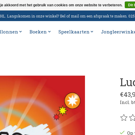
 je akkoord met het gebruik van cookies om onze website te verbeteren.
Dit 
n DHL. Langskomen in onze winkel? Bel of mail om een afspraak te maken. 02
llonnen
Boeken
Speelkaarten
Jongleerwink
Lu
€43,
Incl. 
De be
Op 