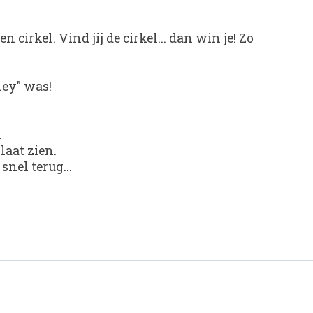
cirkel. Vind jij de cirkel... dan win je! Zo
ney" was!
.
laat zien.
snel terug...