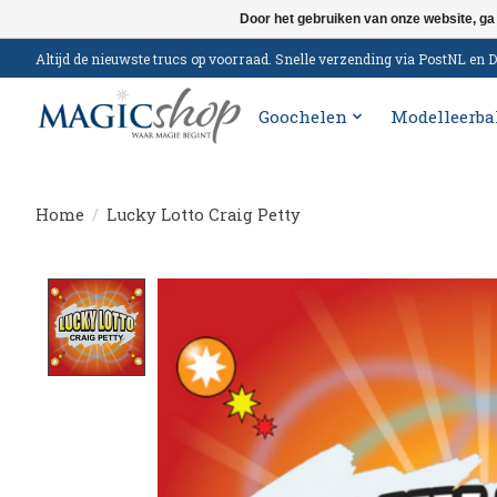
Door het gebruiken van onze website, ga
Altijd de nieuwste trucs op voorraad. Snelle verzending via PostNL e
Goochelen
Modelleerba
Home
/
Lucky Lotto Craig Petty
Product image slideshow Items