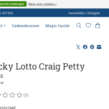
bericht verbergen
Meer over cookies »
51-237284
Aanmelden / Inloggen
el
Cadeaubonnen
Magic Inside
cky Lotto Craig Petty
95
btw
(0)
oordeling van dit product is
0
van de 5
voorraad