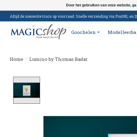
Door het gebruiken van onze website, ga
Altijd de nieuwste trucs op voorraad. Snelle verzending via PostNL e
Goochelen
Modelleerba
Home
/
Lumino by Thomas Badar
Product image slideshow Items