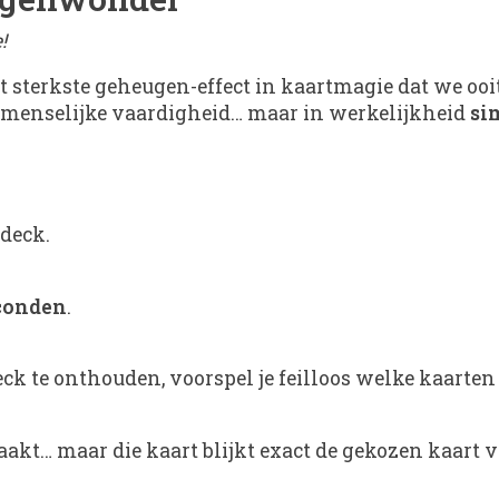
!
et sterkste geheugen-effect in kaartmagie dat we oo
upermenselijke vaardigheid… maar in werkelijkheid
si
deck.
econden
.
eck te onthouden, voorspel je feilloos welke kaarten
gemaakt… maar die kaart blijkt exact de gekozen kaart 