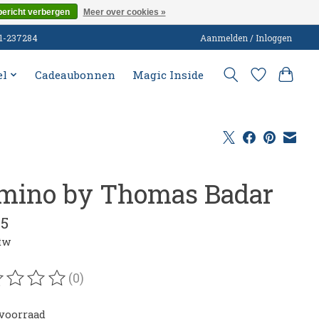
bericht verbergen
Meer over cookies »
51-237284
Aanmelden / Inloggen
el
Cadeaubonnen
Magic Inside
mino by Thomas Badar
95
btw
(0)
oordeling van dit product is
0
van de 5
voorraad