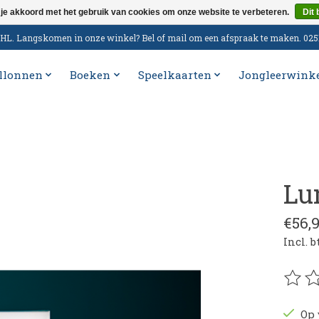
 je akkoord met het gebruik van cookies om onze website te verbeteren.
Dit 
n DHL. Langskomen in onze winkel? Bel of mail om een afspraak te maken. 02
llonnen
Boeken
Speelkaarten
Jongleerwink
Lu
€56,
Incl. 
De be
Op 