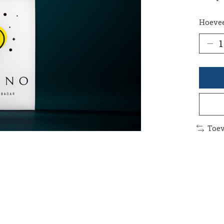
Hoevee
Toev