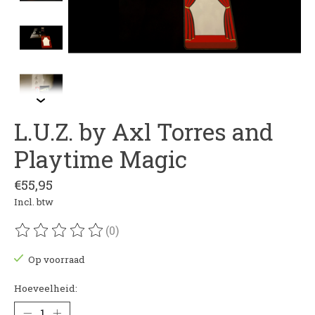
L.U.Z. by Axl Torres and
Playtime Magic
€55,95
Incl. btw
(0)
De beoordeling van dit product is
0
van de 5
Op voorraad
Hoeveelheid: