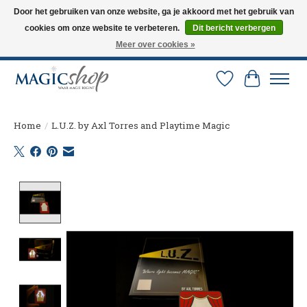
Door het gebruiken van onze website, ga je akkoord met het gebruik van
cookies om onze website te verbeteren.
Dit bericht verbergen
Altijd de nieuwste trucs op voorraad. Snelle verzending via PostNL en DHL.
Langskomen in onze winkel? Bel of mail om een afspraak te maken. 0251-
Meer over cookies »
237284
Verlanglijst
Winkelw
Home
/
L.U.Z. by Axl Torres and Playtime Magic
Product image slideshow Items