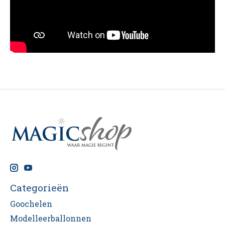
Schijn een licht achter een kaart en zie hoe een
miniatuur silhouet
tot leven komt op het podium.
Maar de
echte magie
gebeurt in de reflectie, waar
het licht verandert in een
onmogelijk sterke
onthulling
. Visueel, mysterieus en perfect voor
close-up en social media magie.
Dankzij de verwisselbare onthullingen pas je het
effect volledig aan jouw stijl en routine aan.
Inhoud:
-
1 gimmick kaart
- Set verwisselbare onthullingen (tot
16
verschillende reveals
)
Let op: Telefoon of zaklamp niet inbegrepen
Categorieën
Goochelen
Modelleerballonnen