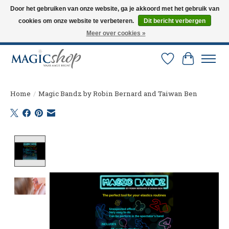
Door het gebruiken van onze website, ga je akkoord met het gebruik van
cookies om onze website te verbeteren.
Dit bericht verbergen
Altijd de nieuwste trucs op voorraad. Snelle verzending via PostNL en DHL.
Langskomen in onze winkel? Bel of mail om een afspraak te maken. 0251-
Meer over cookies »
237284
Verlanglijst
Winkelw
Home
/
Magic Bandz by Robin Bernard and Taiwan Ben
Product image slideshow Items