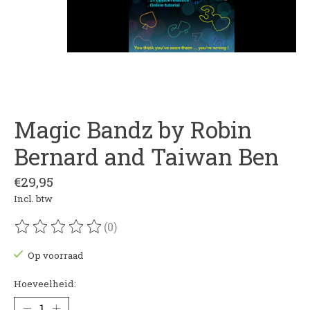
Magic Bandz by Robin
Bernard and Taiwan Ben
€29,95
Incl. btw
(0)
De beoordeling van dit product is
0
van de 5
Op voorraad
Hoeveelheid: