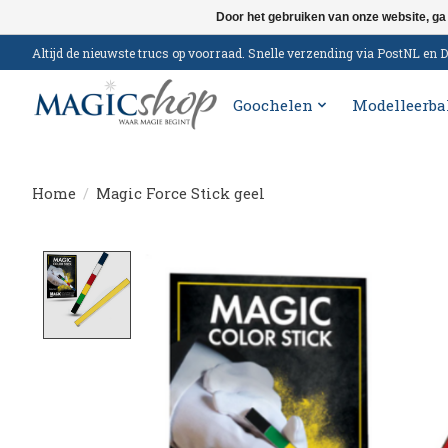
Door het gebruiken van onze website, ga
Altijd de nieuwste trucs op voorraad. Snelle verzending via PostNL e
Goochelen
Modelleerba
Home
/
Magic Force Stick geel
Product image slideshow Items