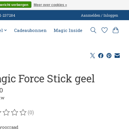
bericht verbergen
Meer over cookies »
51-237284
Aanmelden / Inloggen
el
Cadeaubonnen
Magic Inside
gic Force Stick geel
0
btw
(0)
oordeling van dit product is
0
van de 5
voorraad