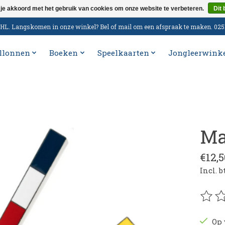
 je akkoord met het gebruik van cookies om onze website te verbeteren.
Dit 
n DHL. Langskomen in onze winkel? Bel of mail om een afspraak te maken. 02
llonnen
Boeken
Speelkaarten
Jongleerwink
Ma
€12,5
Incl. 
De be
Op 