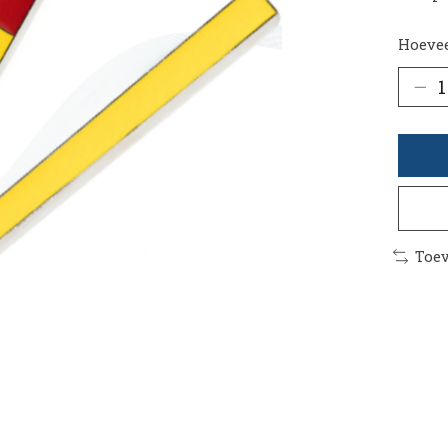
Hoevee
Toev