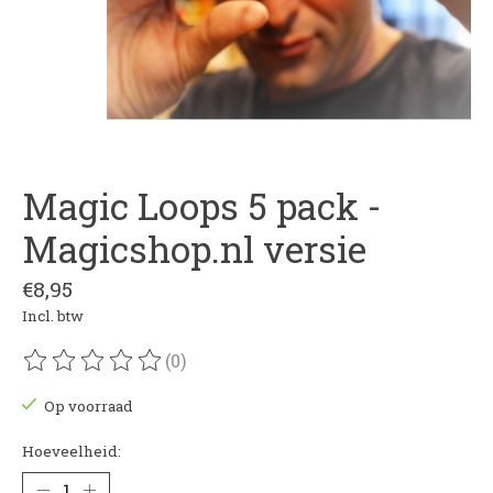
Magic Loops 5 pack -
Magicshop.nl versie
€8,95
Incl. btw
(0)
De beoordeling van dit product is
0
van de 5
Op voorraad
Hoeveelheid: