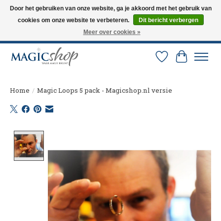
Door het gebruiken van onze website, ga je akkoord met het gebruik van
cookies om onze website te verbeteren.
Dit bericht verbergen
Altijd de nieuwste trucs op voorraad. Snelle verzending via PostNL en DHL.
Langskomen in onze winkel? Bel of mail om een afspraak te maken. 0251-
Meer over cookies »
237284
Verlanglijst
Winkelw
Home
/
Magic Loops 5 pack - Magicshop.nl versie
Product image slideshow Items