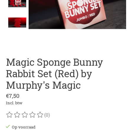
Magic Sponge Bunny
Rabbit Set (Red) by
Murphy's Magic
€7,50
Incl. btw
(0)
De beoordeling van dit product is
0
van de 5
Op voorraad