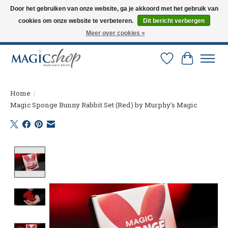
Door het gebruiken van onze website, ga je akkoord met het gebruik van
cookies om onze website te verbeteren.
Dit bericht verbergen
Altijd de nieuwste trucs op voorraad. Snelle verzending via PostNL en DHL.
Langskomen in onze winkel? Bel of mail om een afspraak te maken. 0251-
Meer over cookies »
237284
Verlanglijst
Winkelw
Home
/
Magic Sponge Bunny Rabbit Set (Red) by Murphy's Magic
Product image slideshow Items