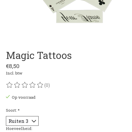
Magic Tattoos
€8,50
Incl. btw
(0)
De beoordeling van dit product is
0
van de 5
Op voorraad
Soort:
*
Hoeveelheid: