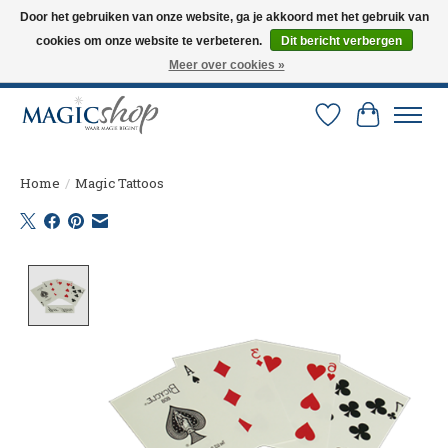
Door het gebruiken van onze website, ga je akkoord met het gebruik van
cookies om onze website te verbeteren.
Dit bericht verbergen
Altijd de nieuwste trucs op voorraad. Snelle verzending via PostNL en DHL.
Langskomen in onze winkel? Bel of mail om een afspraak te maken. 0251-
Meer over cookies »
237284
Verlanglijst
Winkelw
Home
/
Magic Tattoos
Product image slideshow Items