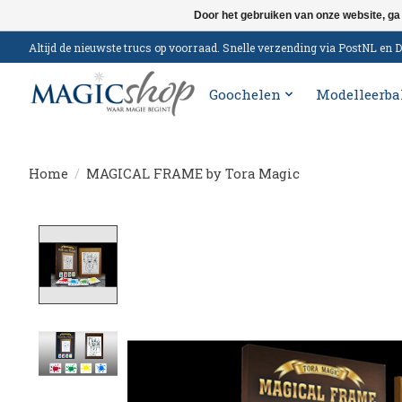
Door het gebruiken van onze website, ga
Altijd de nieuwste trucs op voorraad. Snelle verzending via PostNL e
Goochelen
Modelleerba
Home
/
MAGICAL FRAME by Tora Magic
Product image slideshow Items