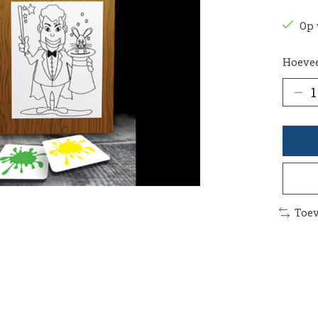
Op 
Hoevee
Toev