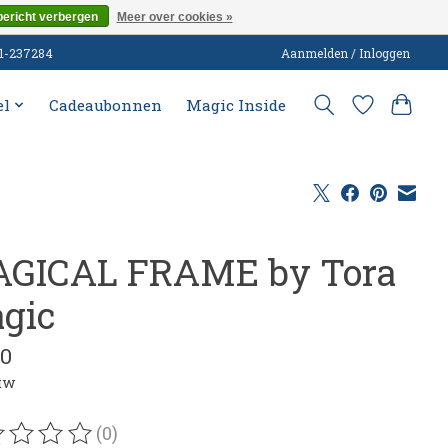
bericht verbergen
Meer over cookies »
51-237284
Aanmelden / Inloggen
el
Cadeaubonnen
Magic Inside
GICAL FRAME by Tora
gic
00
btw
(0)
oordeling van dit product is
0
van de 5