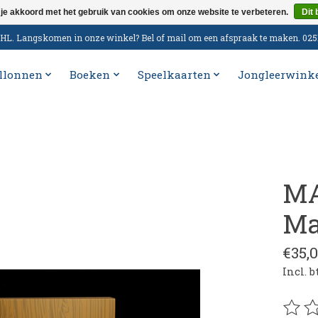
 je akkoord met het gebruik van cookies om onze website te verbeteren.
Dit 
n DHL. Langskomen in onze winkel? Bel of mail om een afspraak te maken. 02
llonnen
Boeken
Speelkaarten
Jongleerwink
MA
Ma
€35,
Incl. 
De be