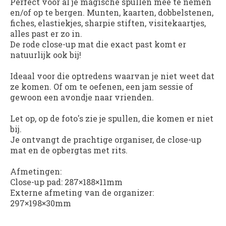
Perfect voor al je magische spullen mee te nemen
en/of op te bergen. Munten, kaarten, dobbelstenen,
fiches, elastiekjes, sharpie stiften, visitekaartjes,
alles past er zo in.
De rode close-up mat die exact past komt er
natuurlijk ook bij!
Ideaal voor die optredens waarvan je niet weet dat
ze komen. Of om te oefenen, een jam sessie of
gewoon een avondje naar vrienden.
Let op, op de foto's zie je spullen, die komen er niet
bij.
Je ontvangt de prachtige organiser, de close-up
mat en de opbergtas met rits.
Afmetingen:
Close-up pad: 287×188×11mm
Externe afmeting van de organizer:
297×198×30mm