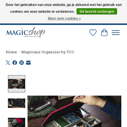
Door het gebruiken van onze website, ga je akkoord met het gebruik van
cookies om onze website te verbeteren.
Dit bericht verbergen
Altijd de nieuwste trucs op voorraad. Snelle verzending via PostNL en DHL.
Langskomen in onze winkel? Bel of mail om een afspraak te maken. 0251-
Meer over cookies »
237284
Verlanglijst
Winkelw
Home
/
Magicians Organizer by TCC
Product image slideshow Items