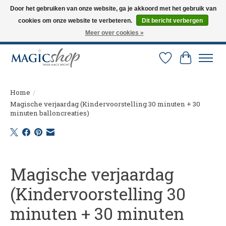
Door het gebruiken van onze website, ga je akkoord met het gebruik van
cookies om onze website te verbeteren.
Dit bericht verbergen
Altijd de nieuwste trucs op voorraad. Snelle verzending via PostNL en DHL.
Langskomen in onze winkel? Bel of mail om een afspraak te maken. 0251-
Meer over cookies »
237284
Verlanglijst
Winkelw
Home
/
Magische verjaardag (Kindervoorstelling 30 minuten + 30
minuten balloncreaties)
Product image slideshow Items
Magische verjaardag
(Kindervoorstelling 30
minuten + 30 minuten