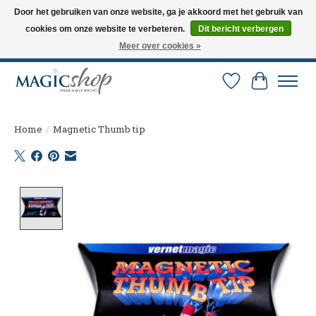
Door het gebruiken van onze website, ga je akkoord met het gebruik van
cookies om onze website te verbeteren.
Dit bericht verbergen
Altijd de nieuwste trucs op voorraad. Snelle verzending via PostNL en DHL.
Langskomen in onze winkel? Bel of mail om een afspraak te maken. 0251-
Meer over cookies »
237284
Verlanglijst
Winkelw
Home
/
Magnetic Thumb tip
Product image slideshow Items