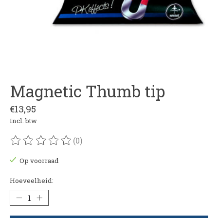
Magnetic Thumb tip
€13,95
Incl. btw
(0)
De beoordeling van dit product is
0
van de 5
Op voorraad
Hoeveelheid: