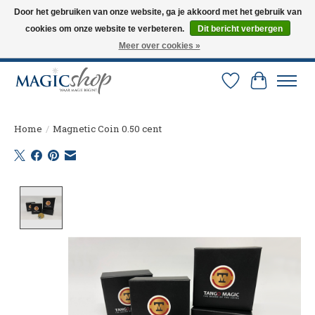
Door het gebruiken van onze website, ga je akkoord met het gebruik van
cookies om onze website te verbeteren.
Dit bericht verbergen
Altijd de nieuwste trucs op voorraad. Snelle verzending via PostNL en DHL.
Langskomen in onze winkel? Bel of mail om een afspraak te maken. 0251-
Meer over cookies »
237284
Verlanglijst
Winkelw
Home
/
Magnetic Coin 0.50 cent
Product image slideshow Items