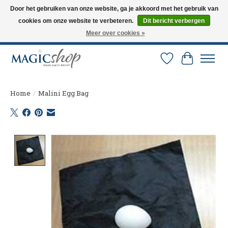
Door het gebruiken van onze website, ga je akkoord met het gebruik van
cookies om onze website te verbeteren.
Dit bericht verbergen
Altijd de nieuwste trucs op voorraad. Snelle verzending via PostNL en DHL.
Langskomen in onze winkel? Bel of mail om een afspraak te maken. 0251-
Meer over cookies »
237284
Verlanglijst
Winkelw
Home
/
Malini Egg Bag
Product image slideshow Items