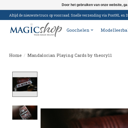
Door het gebruiken van onze website, ga
Altijd de nieuwste trucs op voorraad. Snelle verzending via PostNL e
Goochelen
Modelleerba
Home
/
Mandalorian Playing Cards by theory11
Product image slideshow Items