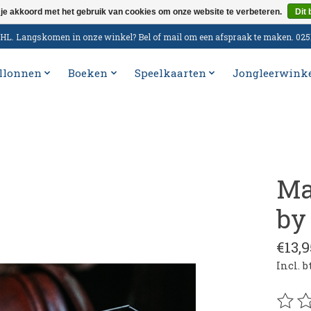
 je akkoord met het gebruik van cookies om onze website te verbeteren.
Dit 
n DHL. Langskomen in onze winkel? Bel of mail om een afspraak te maken. 02
llonnen
Boeken
Speelkaarten
Jongleerwink
Ma
by
€13,9
Incl. 
De be