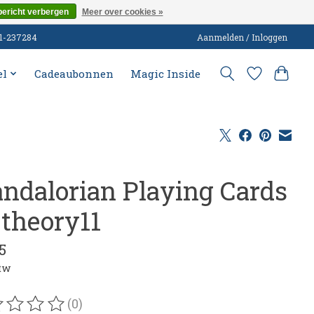
bericht verbergen
Meer over cookies »
51-237284
Aanmelden / Inloggen
el
Cadeaubonnen
Magic Inside
ndalorian Playing Cards
 theory11
5
btw
(0)
oordeling van dit product is
0
van de 5