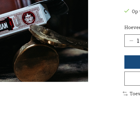
Op 
Hoevee
Toev