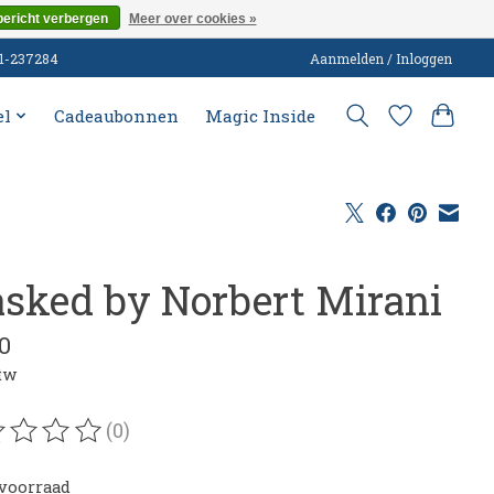
bericht verbergen
Meer over cookies »
51-237284
Aanmelden / Inloggen
el
Cadeaubonnen
Magic Inside
sked by Norbert Mirani
0
btw
(0)
oordeling van dit product is
0
van de 5
voorraad