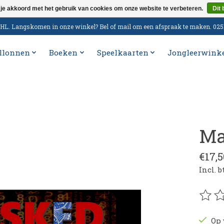
 je akkoord met het gebruik van cookies om onze website te verbeteren.
Dit 
n DHL. Langskomen in onze winkel? Bel of mail om een afspraak te maken. 02
llonnen
Boeken
Speelkaarten
Jongleerwink
Ma
€17,5
Incl. 
De be
Op 