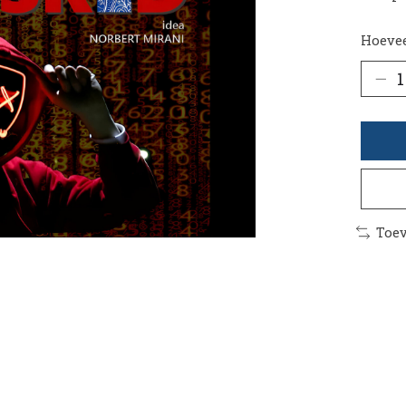
Hoevee
Toev