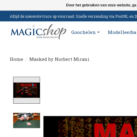
Door het gebruiken van onze website, ga
Altijd de nieuwste trucs op voorraad. Snelle verzending via PostNL e
Goochelen
Modelleerba
Home
/
Masked by Norbert Mirani
Product image slideshow Items