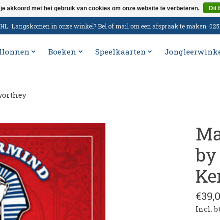
 je akkoord met het gebruik van cookies om onze website te verbeteren.
Dit 
n DHL. Langskomen in onze winkel? Bel of mail om een afspraak te maken. 02
llonnen
Boeken
Speelkaarten
Jongleerwink
worthey
Ma
by
Ke
€39,
Incl. 