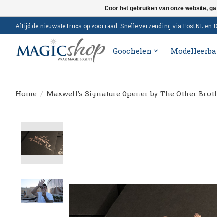
Door het gebruiken van onze website, ga
Altijd de nieuwste trucs op voorraad. Snelle verzending via PostNL e
Goochelen
Modelleerba
Home
/
Maxwell's Signature Opener by The Other Brot
Product image slideshow Items