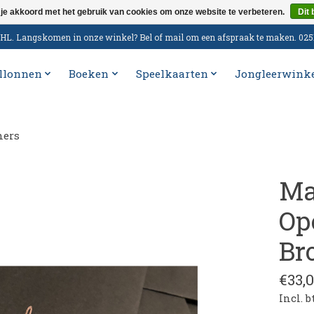
 je akkoord met het gebruik van cookies om onze website te verbeteren.
Dit 
n DHL. Langskomen in onze winkel? Bel of mail om een afspraak te maken. 02
llonnen
Boeken
Speelkaarten
Jongleerwink
hers
Ma
Op
Br
€33,
Incl. 