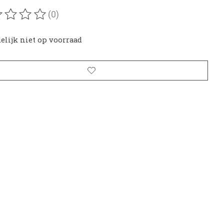
(0)
oordeling van dit product is
0
van de 5
delijk niet op voorraad