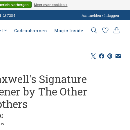
bericht verbergen
Meer over cookies »
51-237284
Aanmelden / Inloggen
el
Cadeaubonnen
Magic Inside
xwell's Signature
ener by The Other
others
00
btw