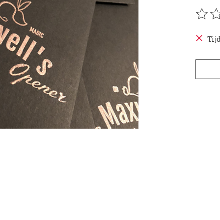
De be
Tij