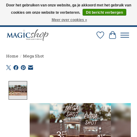
Door het gebruiken van onze website, ga je akkoord met het gebruik van
cookies om onze website te verbeteren.
Dit bericht verbergen
Altijd de nieuwste trucs op voorraad. Snelle verzending via PostNL en DHL.
Langskomen in onze winkel? Bel of mail om een afspraak te maken. 0251-
Meer over cookies »
237284
Verlanglijst
Winkelw
Home
/
Mega Shot
Product image slideshow Items