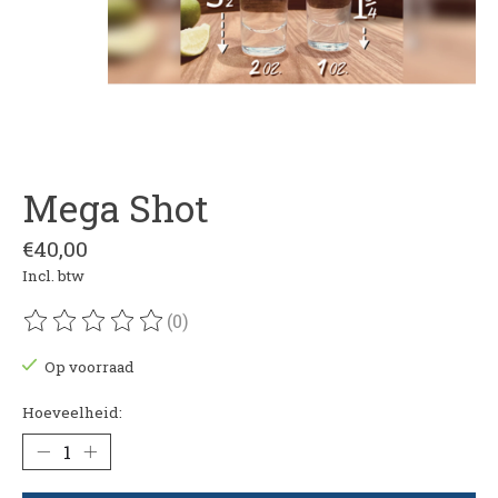
Mega Shot
€40,00
Incl. btw
(0)
De beoordeling van dit product is
0
van de 5
Op voorraad
Hoeveelheid: