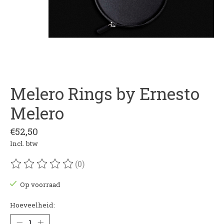
Melero Rings by Ernesto
Melero
€52,50
Incl. btw
(0)
De beoordeling van dit product is
0
van de 5
Op voorraad
Hoeveelheid: