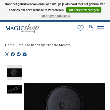
Door het gebruiken van onze website, ga je akkoord met het gebruik van
cookies om onze website te verbeteren.
Dit bericht verbergen
Altijd de nieuwste trucs op voorraad. Snelle verzending via PostNL en DHL.
Langskomen in onze winkel? Bel of mail om een afspraak te maken. 0251-
Meer over cookies »
237284
Verlanglijst
Winkelw
Home
/
Melero Rings by Ernesto Melero
Product image slideshow Items