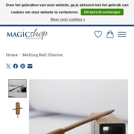
Door het gebruiken van onze website, ga je akkoord met het gebruik van
cookies om onze website te verbeteren.
Dit bericht verbergen
Altijd de nieuwste trucs op voorraad. Snelle verzending via PostNL en DHL.
Langskomen in onze winkel? Bel of mail om een afspraak te maken. 0251-
Meer over cookies »
237284
Verlanglijst
Winkelw
Home
/
Melting Ball Illusion
Product image slideshow Items