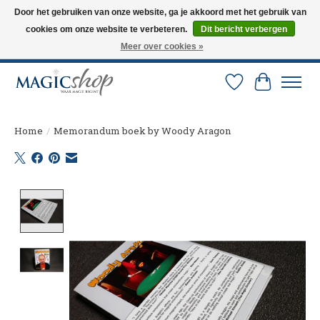
Door het gebruiken van onze website, ga je akkoord met het gebruik van
cookies om onze website te verbeteren.
Dit bericht verbergen
Altijd de nieuwste trucs op voorraad. Snelle verzending via PostNL en DHL.
Langskomen in onze winkel? Bel of mail om een afspraak te maken. 0251-
Meer over cookies »
237284
Verlanglijst
Winkelw
Home
/
Memorandum boek by Woody Aragon
Product image slideshow Items