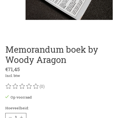
Memorandum boek by
Woody Aragon
€71,45
Incl. btw
(0)
De beoordeling van dit product is
0
van de 5
Op voorraad
Hoeveelheid: