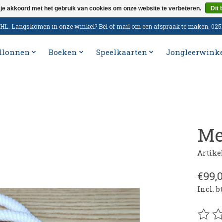
 je akkoord met het gebruik van cookies om onze website te verbeteren.
Dit 
n DHL. Langskomen in onze winkel? Bel of mail om een afspraak te maken. 02
llonnen
Boeken
Speelkaarten
Jongleerwink
Me
Artik
€99,
Incl. 
De be