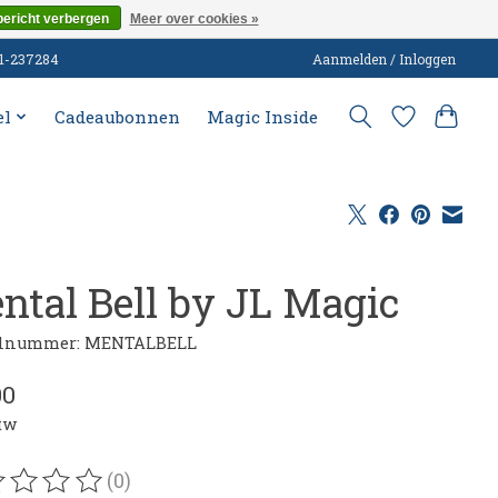
bericht verbergen
Meer over cookies »
51-237284
Aanmelden / Inloggen
el
Cadeaubonnen
Magic Inside
ntal Bell by JL Magic
elnummer: MENTALBELL
00
btw
(0)
oordeling van dit product is
0
van de 5