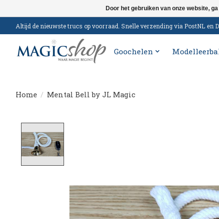
Door het gebruiken van onze website, ga
Altijd de nieuwste trucs op voorraad. Snelle verzending via PostNL e
Goochelen
Modelleerba
Home
/
Mental Bell by JL Magic
Product image slideshow Items