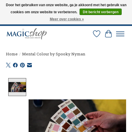
Door het gebruiken van onze website, ga je akkoord met het gebruik van
cookies om onze website te verbeteren.
Dit bericht verbergen
Altijd de nieuwste trucs op voorraad. Snelle verzending via PostNL en DHL.
Langskomen in onze winkel? Bel of mail om een afspraak te maken. 0251-
Meer over cookies »
237284
Verlanglijst
Winkelw
Home
/
Mental Colour by Spooky Nyman
Product image slideshow Items