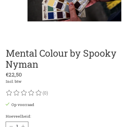
Mental Colour by Spooky
Nyman
€22,50
Incl. btw
(0)
De beoordeling van dit product is
0
van de 5
Op voorraad
Hoeveelheid: